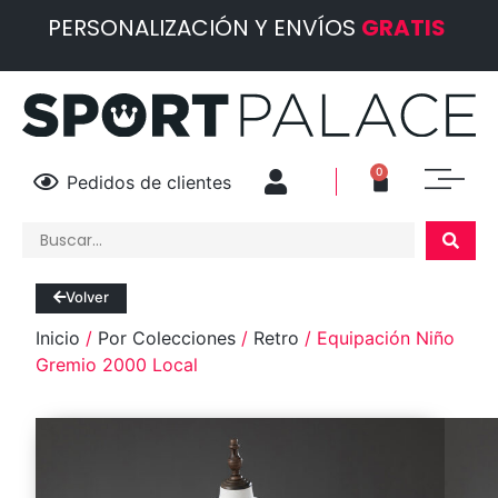
PERSONALIZACIÓN Y ENVÍOS
GRATIS
0
Pedidos de clientes
Volver
Inicio
/
Por Colecciones
/
Retro
/ Equipación Niño
Gremio 2000 Local