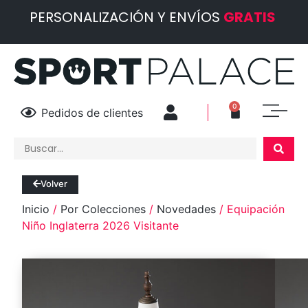
PERSONALIZACIÓN Y ENVÍOS
GRATIS
0
Pedidos de clientes
Volver
Inicio
/
Por Colecciones
/
Novedades
/ Equipación
Niño Inglaterra 2026 Visitante