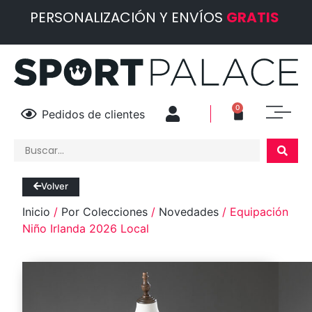
PERSONALIZACIÓN Y ENVÍOS
GRATIS
0
Pedidos de clientes
Volver
Inicio
/
Por Colecciones
/
Novedades
/ Equipación
Niño Irlanda 2026 Local