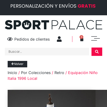
PERSONALIZACIÓN Y ENVÍOS
GRATIS
0
Pedidos de clientes
Volver
Inicio
/
Por Colecciones
/
Retro
/ Equipación Niño
Italia 1996 Local