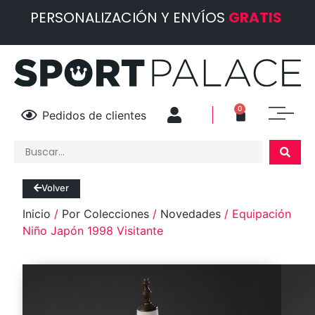
PERSONALIZACIÓN Y ENVÍOS
GRATIS
0
Pedidos de clientes
Volver
Inicio
/
Por Colecciones
/
Novedades
/ Equipación
Niño Japón 1998 Visitante