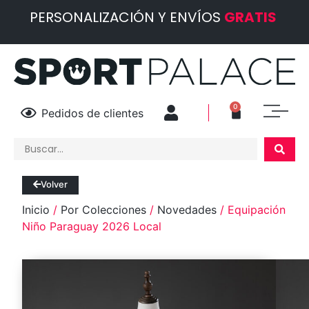
PERSONALIZACIÓN Y ENVÍOS
GRATIS
0
Pedidos de clientes
Volver
Inicio
/
Por Colecciones
/
Novedades
/ Equipación
Niño Paraguay 2026 Local