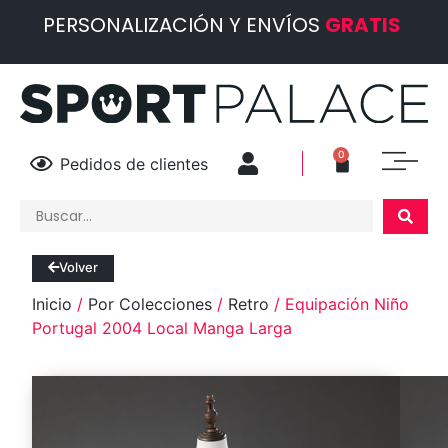
PERSONALIZACIÓN Y ENVÍOS
GRATIS
0
Pedidos de clientes
Volver
Inicio
/
Por Colecciones
/
Retro
/ Equipación Niño
Portugal 2004 Local Manga Larga