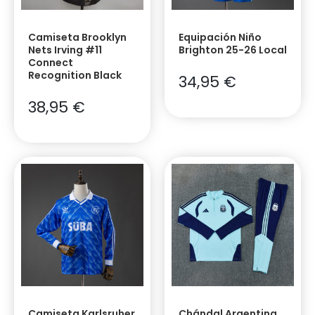
Camiseta Brooklyn
Equipación Niño
Nets Irving #11
Brighton 25-26 Local
Connect
Recognition Black
34,95
€
38,95
€
Camiseta Karlsruher
Chándal Argentina