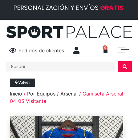
PERSONALIZACIÓN Y ENVÍOS
GRATIS
0
Pedidos de clientes
Volver
Inicio
/
Por Equipos
/
Arsenal
/ Camiseta Arsenal
04-05 Visitante