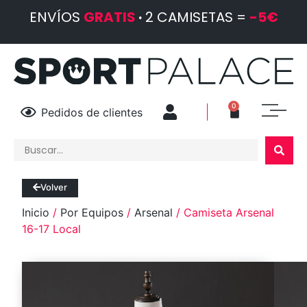
ENVÍOS
GRATIS
·
2 CAMISETAS =
-5€
0
Pedidos de clientes
Volver
Inicio
/
Por Equipos
/
Arsenal
/ Camiseta Arsenal
16-17 Local