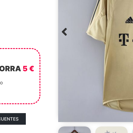
HORRA
5 €
to
CUENTES