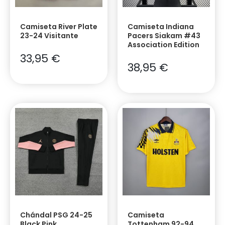
Camiseta River Plate
Camiseta Indiana
23-24 Visitante
Pacers Siakam #43
Association Edition
33,95
€
38,95
€
Chándal PSG 24-25
Camiseta
Black Pink
Tottenham 92-94