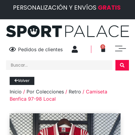
PERSONALIZACIÓN Y ENVÍOS
GRATIS
0
Pedidos de clientes
Volver
Inicio
/
Por Colecciones
/
Retro
/ Camiseta
Benfica 97-98 Local