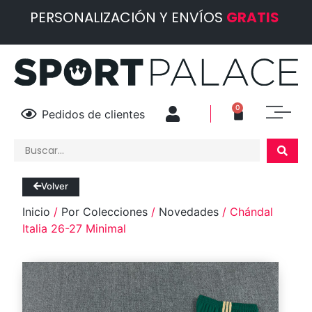
PERSONALIZACIÓN Y ENVÍOS
GRATIS
0
Pedidos de clientes
Volver
Inicio
/
Por Colecciones
/
Novedades
/ Chándal
Italia 26-27 Minimal