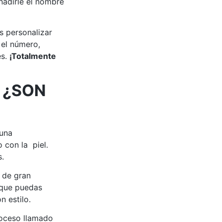
adirle el nombre
s personalizar
 el número,
es.
¡Totalmente
 ¿SON
 una
 con la piel.
s.
 de gran
 que puedas
n estilo.
roceso llamado