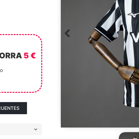
HORRA
5 €
to
CUENTES