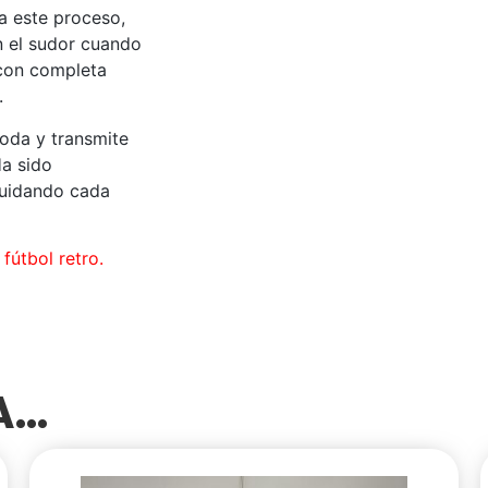
 a este proceso,
an el sudor cuando
 con completa
.
oda y transmite
Ha sido
cuidando cada
fútbol retro.
SA…