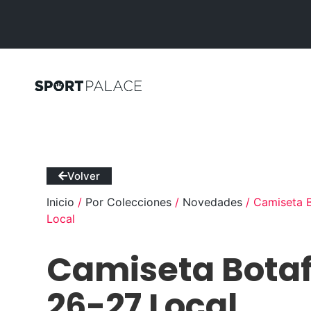
Volver
Inicio
/
Por Colecciones
/
Novedades
/ Camiseta 
Local
Camiseta Bota
26-27 Local