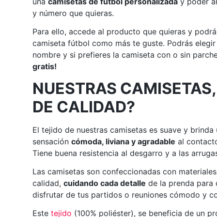
una
camisetas de fútbol personalizada
y poder añ
y número que quieras.
Para ello, accede al producto que quieras y podrá
camiseta fútbol como más te guste. Podrás elegir
nombre y si prefieres la camiseta con o sin parch
gratis!
NUESTRAS CAMISETAS,
DE CALIDAD?
El tejido de nuestras camisetas es suave y brinda
sensación
cómoda, liviana y agradable
al contacto
Tiene buena resistencia al desgarro y a las arruga
Las camisetas son confeccionadas con materiales
calidad,
cuidando cada detalle
de la prenda para
disfrutar de tus partidos o reuniones cómodo y co
Este
tejido
(100% poliéster), se beneficia de un p