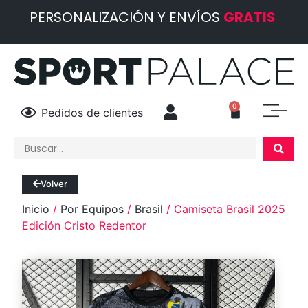
PERSONALIZACIÓN Y ENVÍOS
GRATIS
0
Pedidos de clientes
Volver
Inicio
/
Por Equipos
/
Brasil
/ Camiseta Brasil 2025
Edición Cristo Redentor