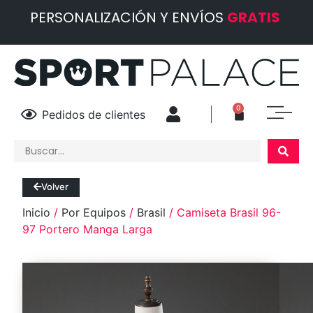
PERSONALIZACIÓN Y ENVÍOS
GRATIS
0
Pedidos de clientes
Volver
Inicio
/
Por Equipos
/
Brasil
/ Camiseta Brasil 96-
97 Portero Manga Larga