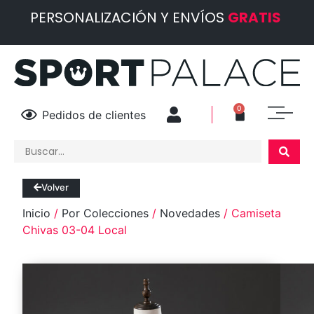
PERSONALIZACIÓN Y ENVÍOS
GRATIS
0
Pedidos de clientes
Volver
Inicio
/
Por Colecciones
/
Novedades
/ Camiseta
Chivas 03-04 Local