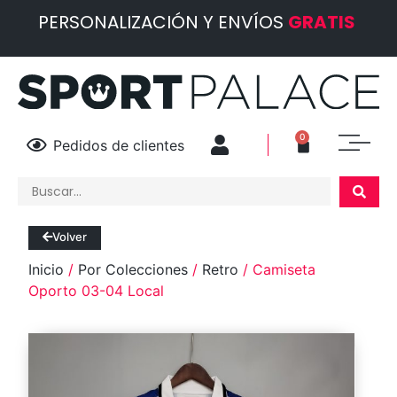
PERSONALIZACIÓN Y ENVÍOS
GRATIS
0
Pedidos de clientes
Volver
Inicio
/
Por Colecciones
/
Retro
/ Camiseta
Oporto 03-04 Local