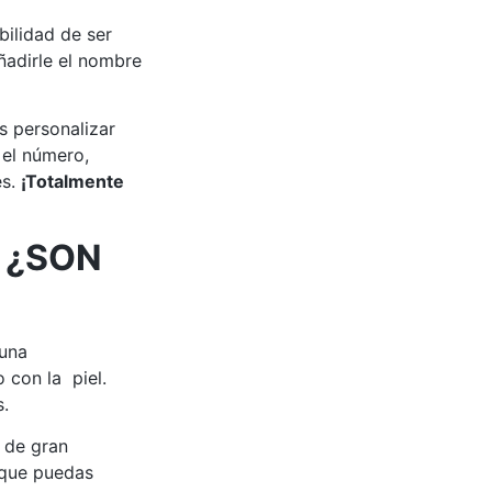
bilidad de ser
adirle el nombre
s personalizar
 el número,
es.
¡Totalmente
 ¿SON
 una
 con la piel.
s.
 de gran
 que puedas