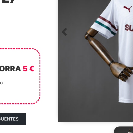
HORRA
5 €
to
CUENTES