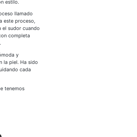
n estilo.
roceso llamado
 a este proceso,
an el sudor cuando
 con completa
.
cómoda y
 la piel. Ha sido
cuidando cada
ue tenemos