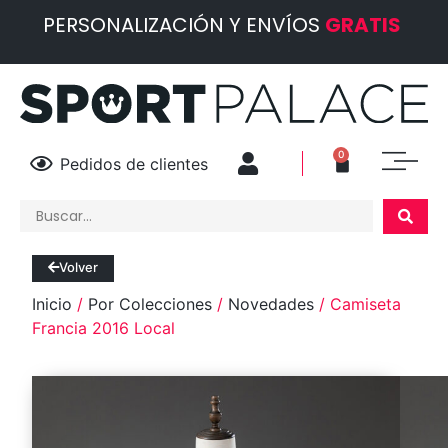
PERSONALIZACIÓN Y ENVÍOS
GRATIS
0
Pedidos de clientes
Volver
Inicio
/
Por Colecciones
/
Novedades
/ Camiseta
Francia 2016 Local