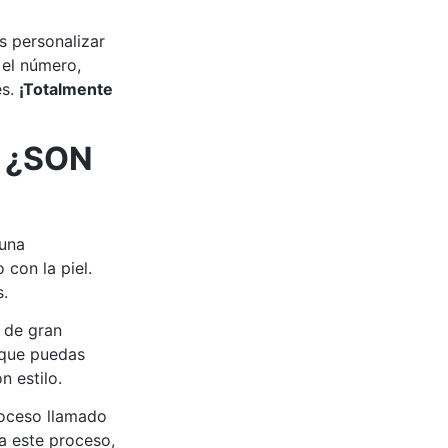
s personalizar
 el número,
es.
¡Totalmente
 ¿SON
 una
 con la piel.
s.
 de gran
 que puedas
n estilo.
roceso llamado
 a este proceso,