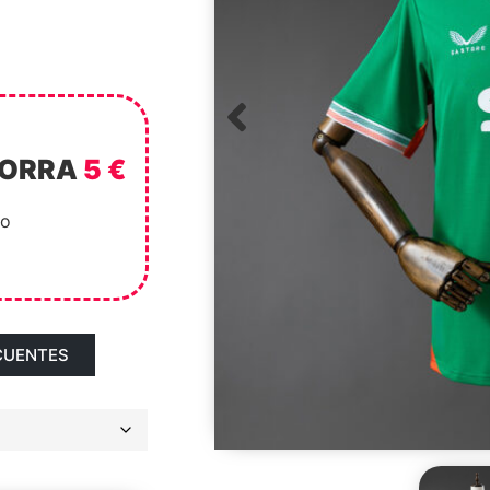
HORRA
5 €
to
CUENTES