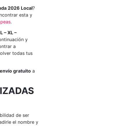
nda 2026 Local
?
contrar esta y
opeas
.
 L – XL –
ontinuación y
ontrar a
olver todas tus
envío gratuito
a
IZADAS
bilidad de ser
dirle el nombre y