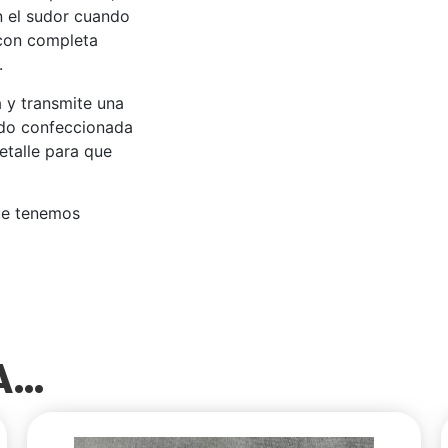
an el sudor cuando
 con completa
.
 y transmite una
sido confeccionada
etalle para que
ue tenemos
SA…