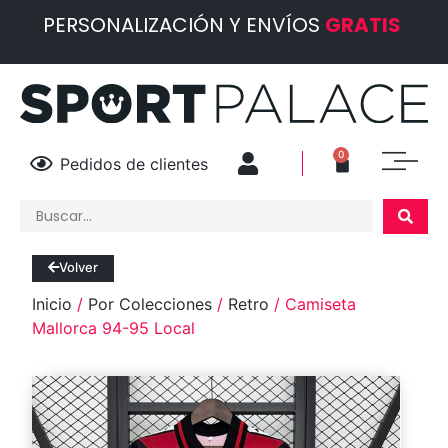
PERSONALIZACIÓN Y ENVÍOS
GRATIS
0
Pedidos de clientes
Volver
Inicio
/
Por Colecciones
/
Retro
/ Camiseta
Mallorca 94-95 Local