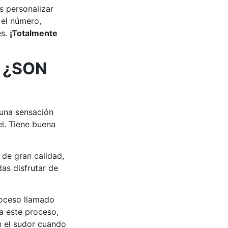
s personalizar
 el número,
es.
¡Totalmente
 ¿SON
 una sensación
el. Tiene buena
de gran calidad,
as disfrutar de
roceso llamado
 a este proceso,
an el sudor cuando