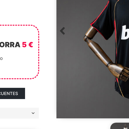
HORRA
5 €
to
CUENTES