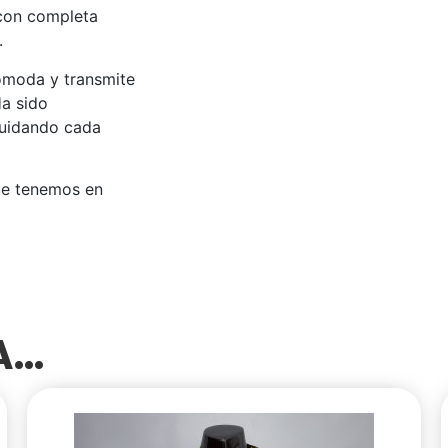
 con completa
.
ómoda y transmite
Ha sido
cuidando cada
ue tenemos en
SA…