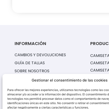
INFORMACIÓN
PRODUC
CAMBIOS Y DEVOLUCIONES
CAMISETA
GUÍA DE TALLAS
CAMISETA
CAMISET
SOBRE NOSOTROS
EQUIPACI
PREGUNTAS FRECUENTES
Gestionar el consentimiento de las cookies
CAMISETA
¿CÓMO CONSERVAR TUS
Para ofrecer las mejores experiencias, utilizamos tecnologías como las coo
PANTALO
PRODUCTOS?
almacenar y/o acceder a la información del dispositivo. El consentimiento 
PANTALO
tecnologías nos permitirá procesar datos como el comportamiento de nave
TIEMPO DE ENTREGA
identificaciones únicas en este sitio. No consentir o retirar el consentimien
CHÁNDAL
afectar negativamente a ciertas características y funciones.