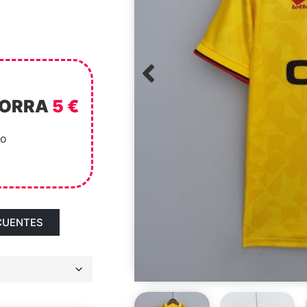
HORRA
5 €
to
CUENTES