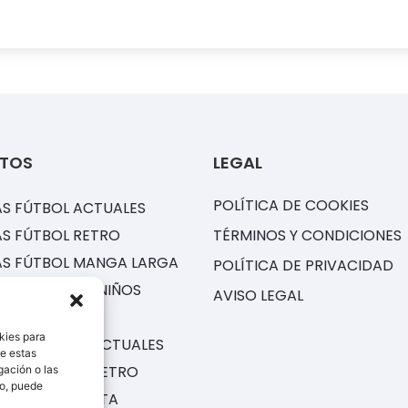
TOS
LEGAL
POLÍTICA DE COOKIES
S FÚTBOL ACTUALES
S FÚTBOL RETRO
TÉRMINOS Y CONDICIONES
AS FÚTBOL MANGA LARGA
POLÍTICA DE PRIVACIDAD
ONES FÚTBOL NIÑOS
AVISO LEGAL
S NBA
kies para
NES CORTOS ACTUALES
de estas
NES CORTOS RETRO
gación o las
to, puede
 CON CHAQUETA