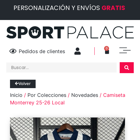
PERSONALIZACIÓN Y ENVÍOS
GRATIS
0
Pedidos de clientes
Volver
Inicio
/
Por Colecciones
/
Novedades
/ Camiseta
Monterrey 25-26 Local