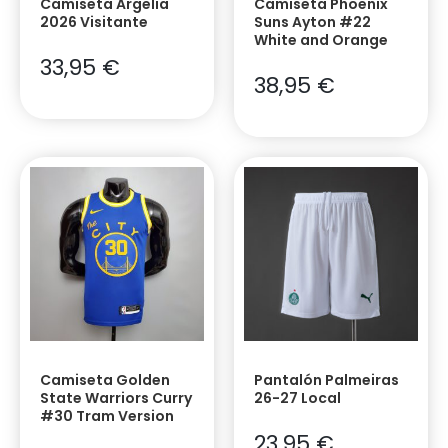
Camiseta Argelia
Camiseta Phoenix
2026 Visitante
Suns Ayton #22
White and Orange
33,95
€
38,95
€
Camiseta Golden
Pantalón Palmeiras
State Warriors Curry
26-27 Local
#30 Tram Version
23,95
€