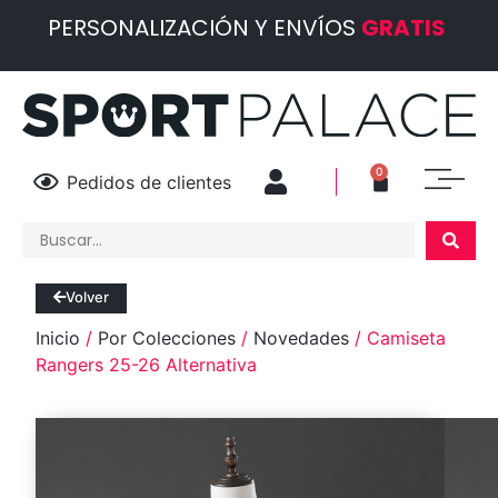
PERSONALIZACIÓN Y ENVÍOS
GRATIS
0
Pedidos de clientes
Volver
Inicio
/
Por Colecciones
/
Novedades
/ Camiseta
Rangers 25-26 Alternativa