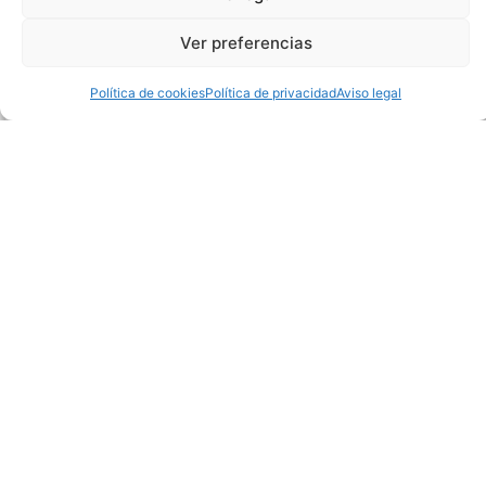
Camiseta Boston
Camiseta Boston
Ver preferencias
Celtics Brown #7 Grey
Celtics Brown #7
Jordan Theme
Política de cookies
Política de privacidad
Aviso legal
38,95
€
38,95
€
Camiseta Boston
Camiseta Boston
Celtics Brown #7
Celtics Garnett #5