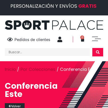
PERSONALIZACIÓN Y ENVÍOS
GRATIS
0
Pedidos de clientes
Inicio
/
Por Colecciones
/ Conferencia Este
Conferencia
Este
Volver