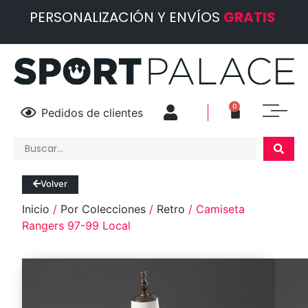
PERSONALIZACIÓN Y ENVÍOS
GRATIS
0
Pedidos de clientes
Volver
Inicio
/
Por Colecciones
/
Retro
/ Camiseta
Rangers 97-99 Local