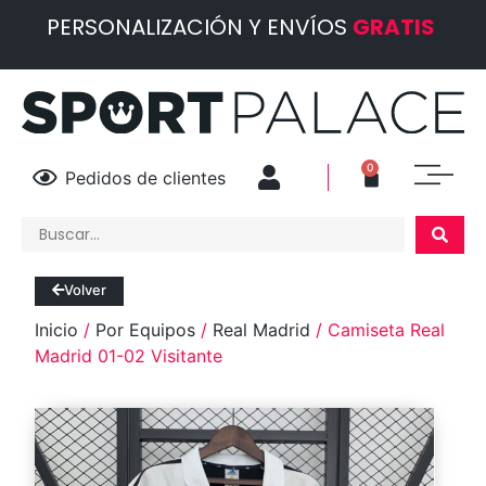
PERSONALIZACIÓN Y ENVÍOS
GRATIS
0
Pedidos de clientes
Volver
Inicio
/
Por Equipos
/
Real Madrid
/ Camiseta Real
Madrid 01-02 Visitante