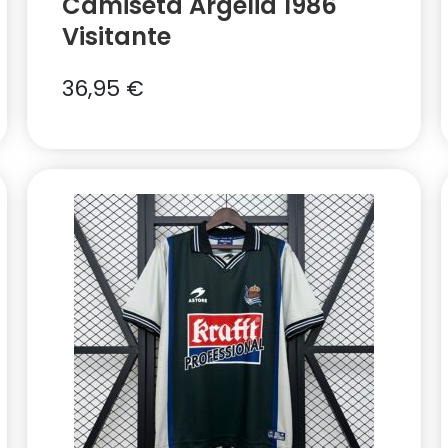
Camiseta Argelia 1986
Visitante
36,95
€