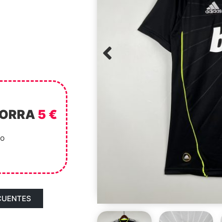
HORRA
5 €
to
CUENTES