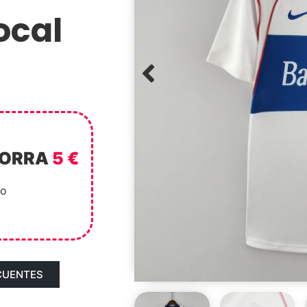
ocal
HORRA
5 €
to
CUENTES