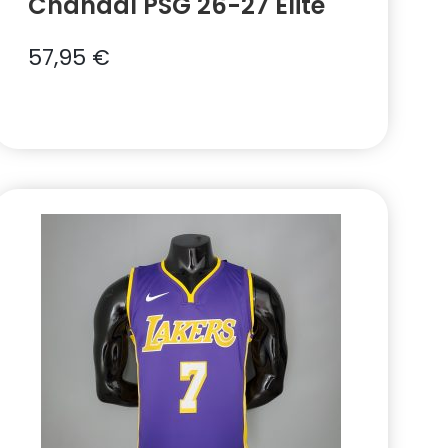
Chándal PSG 26-27 Elite
57,95
€