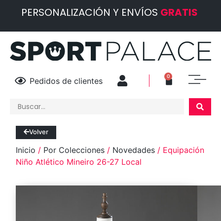
PERSONALIZACIÓN Y ENVÍOS
GRATIS
0
Pedidos de clientes
Volver
Inicio
/
Por Colecciones
/
Novedades
/ Equipación
Niño Atlético Mineiro 26-27 Local