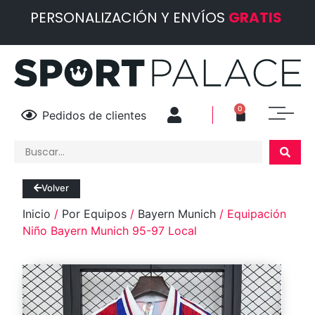
PERSONALIZACIÓN Y ENVÍOS
GRATIS
0
Pedidos de clientes
Volver
Inicio
/
Por Equipos
/
Bayern Munich
/ Equipación
Niño Bayern Munich 95-97 Local