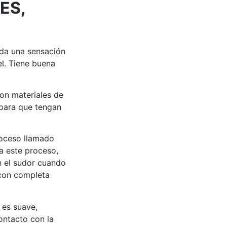
ES,
nda una sensación
el. Tiene buena
on materiales de
para que tengan
roceso llamado
 a este proceso,
an el sudor cuando
 con completa
l
es suave,
ontacto con la