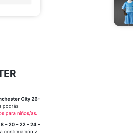
TER
chester City 26-
 podrás
s para niños/as.
18 – 20 – 22 – 24 –
a continuación y