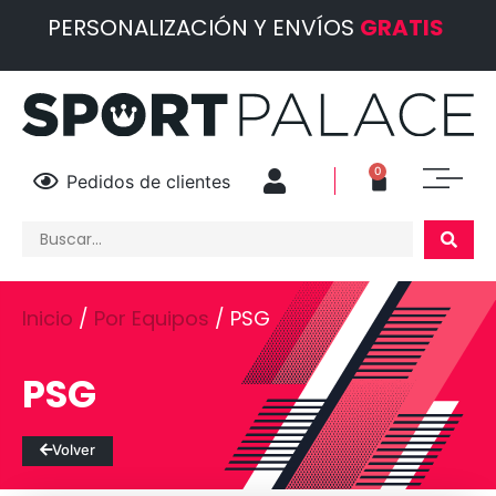
PERSONALIZACIÓN Y ENVÍOS
GRATIS
0
Pedidos de clientes
Inicio
/
Por Equipos
/ PSG
PSG
Volver