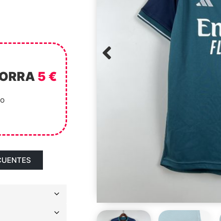
HORRA
5 €
to
CUENTES