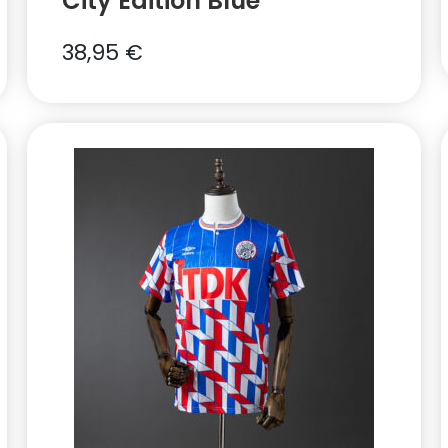
City Edition Blue
38,95
€