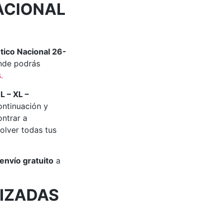
ACIONAL
tico Nacional 26-
de podrás
s
.
 L – XL –
ontinuación y
ontrar a
olver todas tus
envío gratuito
a
IZADAS