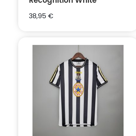
Recognition White
38,95
€