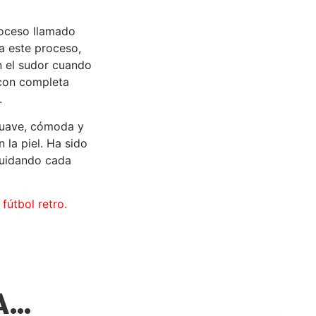
roceso llamado
 a este proceso,
an el sudor cuando
 con completa
.
suave, cómoda y
 la piel. Ha sido
cuidando cada
fútbol retro.
SA…