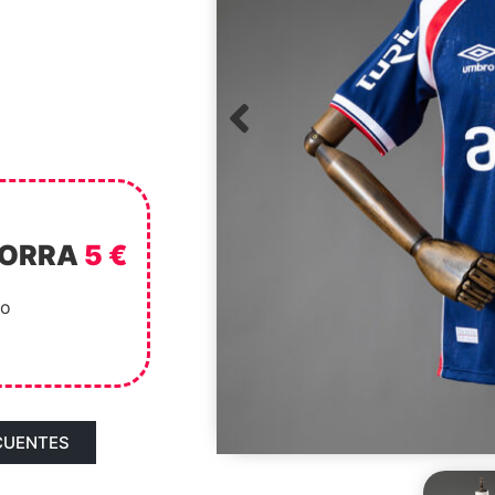
HORRA
5 €
to
CUENTES