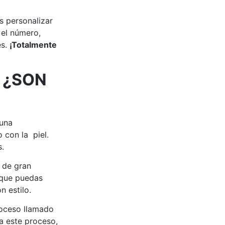
s personalizar
 el número,
es.
¡Totalmente
 ¿SON
 una
 con la piel.
s.
 de gran
 que puedas
n estilo.
roceso llamado
 a este proceso,