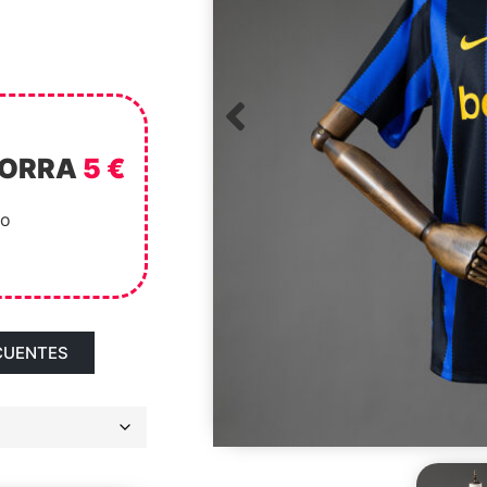
HORRA
5 €
to
CUENTES