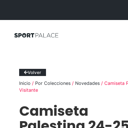
Volver
Inicio
/
Por Colecciones
/
Novedades
/ Camiseta P
Visitante
Camiseta
Palestina 24-2