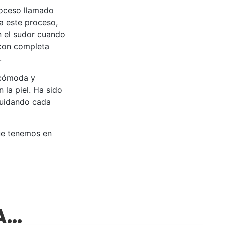
roceso llamado
 a este proceso,
an el sudor cuando
 con completa
.
 cómoda y
 la piel. Ha sido
cuidando cada
ue tenemos en
SA…