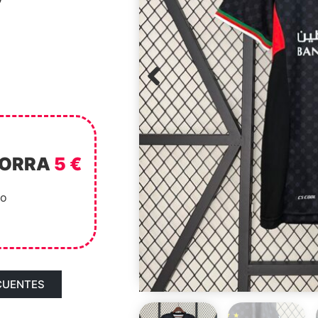
HORRA
5 €
to
CUENTES