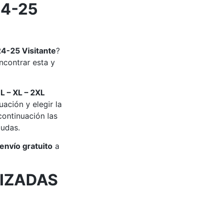
24-25
24-25 Visitante
?
contrar esta y
 L – XL – 2XL
ación y elegir la
ontinuación las
dudas.
envío gratuito
a
IZADAS