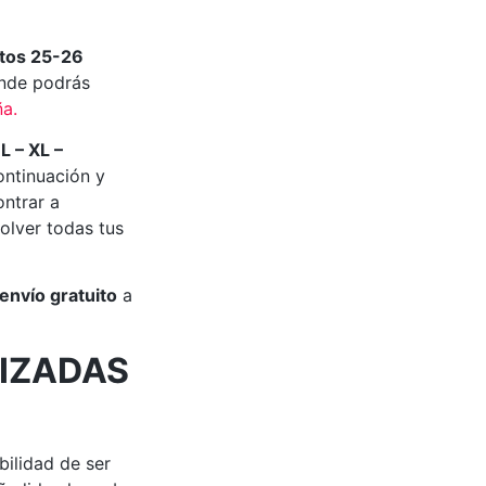
tos 25-26
nde podrás
ña
.
 L – XL –
ontinuación y
ontrar a
olver todas tus
envío gratuito
a
IZADAS
bilidad de ser