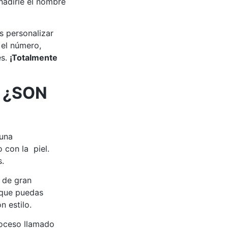
adirle el nombre
s personalizar
 el número,
es.
¡Totalmente
 ¿SON
 una
 con la piel.
s.
 de gran
 que puedas
n estilo.
roceso llamado