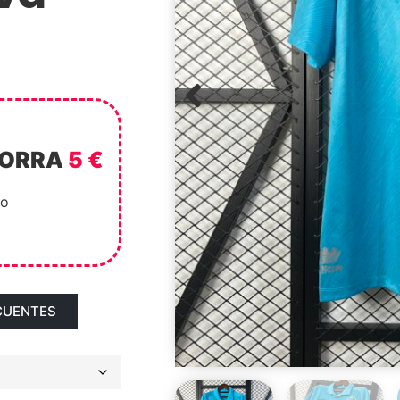
HORRA
5 €
to
CUENTES