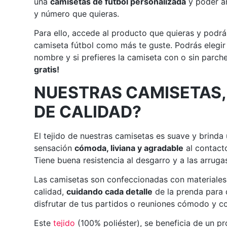
una
camisetas de fútbol personalizada
y poder añ
y número que quieras.
Para ello, accede al producto que quieras y podrá
camiseta fútbol como más te guste. Podrás elegir
nombre y si prefieres la camiseta con o sin parch
gratis!
NUESTRAS CAMISETAS,
DE CALIDAD?
El tejido de nuestras camisetas es suave y brinda
sensación
cómoda, liviana y agradable
al contacto
Tiene buena resistencia al desgarro y a las arruga
Las camisetas son confeccionadas con materiales
calidad,
cuidando cada detalle
de la prenda para
disfrutar de tus partidos o reuniones cómodo y co
Este
tejido
(100% poliéster), se beneficia de un p