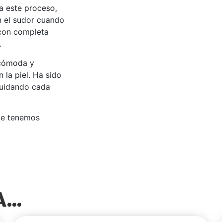
 a este proceso,
an el sudor cuando
 con completa
.
 cómoda y
 la piel. Ha sido
cuidando cada
ue tenemos
SA…