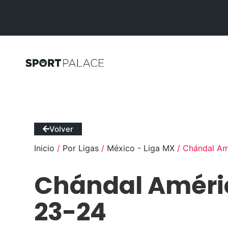
Volver
Inicio
/
Por Ligas
/
México - Liga MX
/ Chándal Am
Chándal Améri
23-24