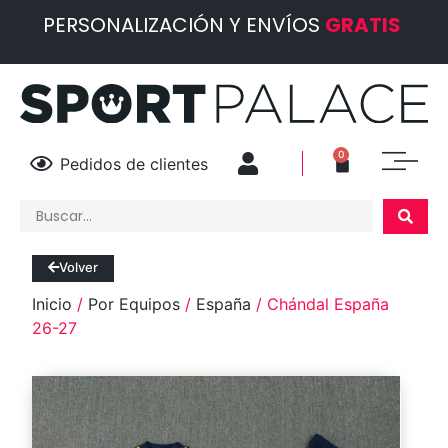
PERSONALIZACIÓN Y ENVÍOS
GRATIS
0
Pedidos de clientes
Volver
Inicio
/
Por Equipos
/
España
/ Chándal España
26-27