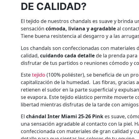
DE CALIDAD?
El tejido de nuestros chandals es suave y brinda u
sensación
cómoda, liviana y agradable
al contact
Tiene buena resistencia al desgarro y a las arrugas
Los chandals son confeccionadas con materiales 
calidad,
cuidando cada detalle
de la prenda para
disfrutar de tus partidos o reuniones cómodo y con
Este
tejido
(100% poliéster), se beneficia de un pr
capitalización de la humedad. Las fibras, gracias 
retienen el sudor en la parte superficial y expuls
se evapora. Este tejido elástico permite moverte 
libertad mientras disfrutas de la tarde con amigos
El
chándal Inter Miami 25-26 Pink
es suave, cóm
una sensación agradable al contacto con la piel. H
confeccionada con materiales de gran calidad y c
detalle para que sientas los colores de tu equipo.