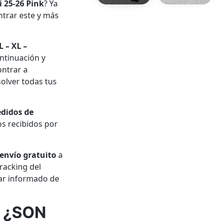
 25-26 Pink
? Ya
trar este y más
L – XL –
ntinuación y
ontrar a
olver todas tus
edidos de
s recibidos por
envío gratuito
a
racking del
tar informado de
 ¿SON