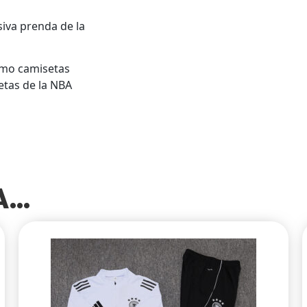
siva prenda de la
omo camisetas
etas de la NBA
SA…