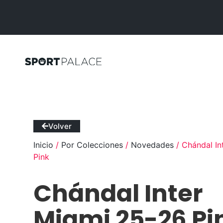
Volver
Inicio
/
Por Colecciones
/
Novedades
/ Chándal In
Pink
Chándal Inter
Miami 25-26 Pi