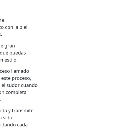
na
o con la piel.
.
de gran
 que puedas
 estilo.
oceso llamado
a este proceso,
an el sudor cuando
con completa
.
oda y transmite
a sido
uidando cada