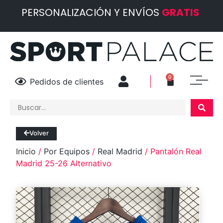
PERSONALIZACIÓN Y ENVÍOS
GRATIS
0
Pedidos de clientes
Volver
Inicio
/
Por Equipos
/
Real Madrid
/ Pantalón Real
Madrid 25-26 Alternativo