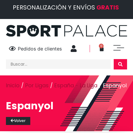
PERSONALIZACIÓN Y ENVÍOS
GRATIS
0
Pedidos de clientes
Inicio
/
Por Ligas
/
España - La Liga
/ Espanyol
Espanyol
Volver