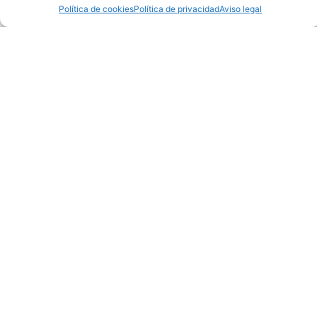
Política de cookies
Política de privacidad
Aviso legal
Chándal Boca Juniors
Chándal Boca Juniors
25-26 Blues
25-26 Cabj
62,95
€
62,95
€