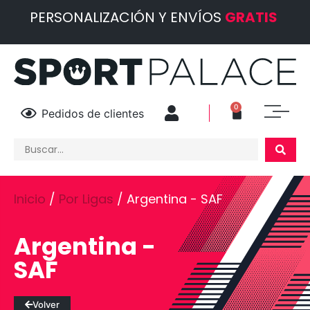
PERSONALIZACIÓN Y ENVÍOS
GRATIS
0
Pedidos de clientes
Inicio
/
Por Ligas
/ Argentina - SAF
Argentina -
SAF
Volver