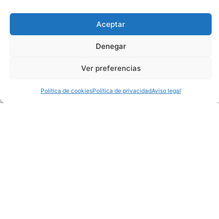
Aceptar
Denegar
Ver preferencias
Camiseta Los Angeles
Camiseta Los Angeles
Lakers Rondo #4 75th
Lakers O’Neal #34
Anniversary
Round Neck Connect
Política de cookies
Política de privacidad
Aviso legal
Recognition Yellow
38,95
€
38,95
€