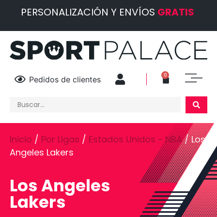
PERSONALIZACIÓN Y ENVÍOS
GRATIS
0
Pedidos de clientes
Inicio
/
Por Ligas
/
Estados Unidos - NBA
/ Los
Angeles Lakers
Los Angeles
Lakers