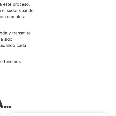
 a este proceso,
an el sudor cuando
 con completa
.
oda y transmite
Ha sido
cuidando cada
ue tenemos
SA…