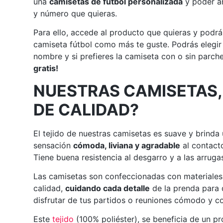
una
camisetas de fútbol personalizada
y poder añ
y número que quieras.
Para ello, accede al producto que quieras y podrá
camiseta fútbol como más te guste. Podrás elegir
nombre y si prefieres la camiseta con o sin parch
gratis!
NUESTRAS CAMISETAS,
DE CALIDAD?
El tejido de nuestras camisetas es suave y brinda
sensación
cómoda, liviana y agradable
al contacto
Tiene buena resistencia al desgarro y a las arruga
Las camisetas son confeccionadas con materiales
calidad,
cuidando cada detalle
de la prenda para
disfrutar de tus partidos o reuniones cómodo y co
Este
tejido
(100% poliéster), se beneficia de un p