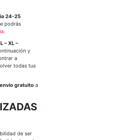
ia 24-25
e podrás
ña
.
 L – XL –
ontinuación y
ontrar a
olver todas tus
envío gratuito
a
IZADAS
bilidad de ser