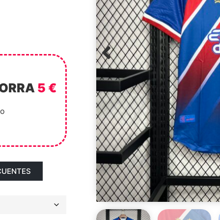
HORRA
5 €
to
CUENTES