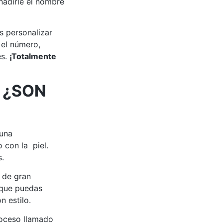
adirle el nombre
s personalizar
 el número,
es.
¡Totalmente
 ¿SON
 una
 con la piel.
s.
 de gran
 que puedas
n estilo.
roceso llamado