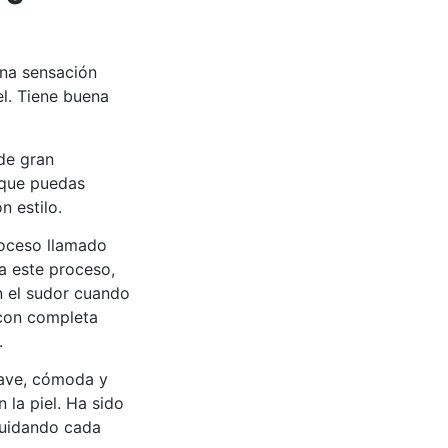
una sensación
el. Tiene buena
de gran
 que puedas
n estilo.
roceso llamado
 a este proceso,
an el sudor cuando
 con completa
.
ave, cómoda y
 la piel. Ha sido
cuidando cada