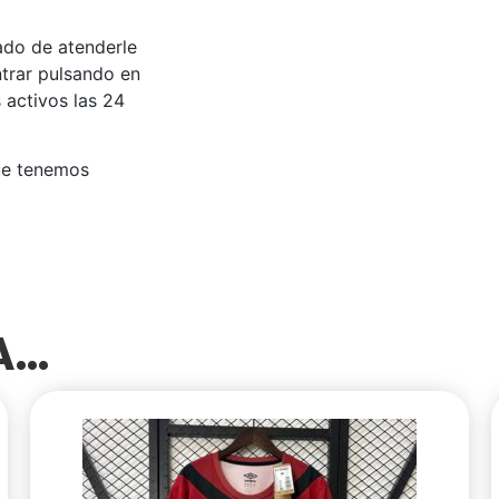
ado de atenderle
trar pulsando en
s activos las 24
ue tenemos
SA…