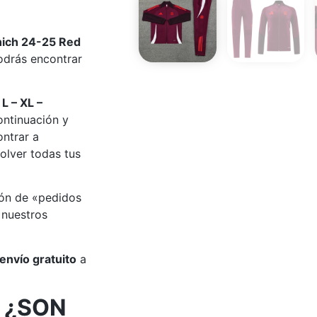
nich 24-25 Red
drás encontrar
 L – XL –
ontinuación y
ontrar a
olver todas tus
ión de «pedidos
 nuestros
envío gratuito
a
 ¿SON