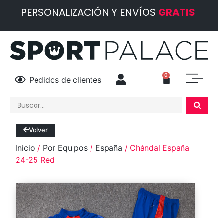
PERSONALIZACIÓN Y ENVÍOS
GRATIS
0
Pedidos de clientes
Volver
Inicio
/
Por Equipos
/
España
/ Chándal España
24-25 Red