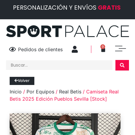
PERSONALIZACIÓN Y ENVÍOS
GRATIS
0
Pedidos de clientes
Volver
Inicio
/
Por Equipos
/
Real Betis
/ Camiseta Real
Betis 2025 Edición Pueblos Sevilla [Stock]